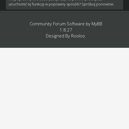
uruchomić tę funkcję w poprawny sposób? Spróbuj ponownie.
Community Forum Software by
MyBB
1.8.27
Designed By
Rooloo
.