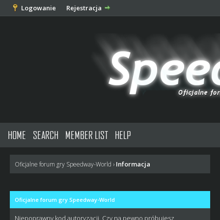
Logowanie
Rejestracja
HOME
SEARCH
MEMBER LIST
HELP
Informacja
Oficjalne forum gry Speedway-World
›
Oficjalne forum gry Speedway-World
Niepoprawny kod autoryzacji. Czy na pewno próbujesz