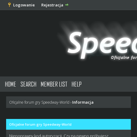
Logowanie
Rejestracja
HOME
SEARCH
MEMBER LIST
HELP
Informacja
Oficjalne forum gry Speedway-World
›
Oficjalne forum gry Speedway-World
Niepoprawny kod autoryzacji. Czy na pewno próbujesz