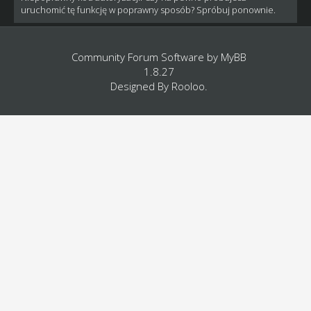
uruchomić tę funkcję w poprawny sposób? Spróbuj ponownie.
Community Forum Software by
MyBB
1.8.27
Designed By
Rooloo
.