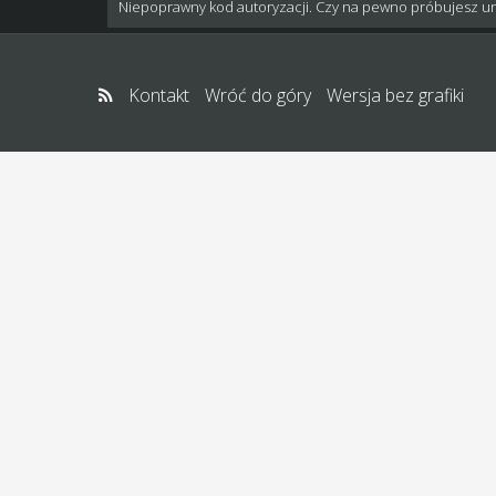
Niepoprawny kod autoryzacji. Czy na pewno próbujesz u
Kontakt
Wróć do góry
Wersja bez grafiki