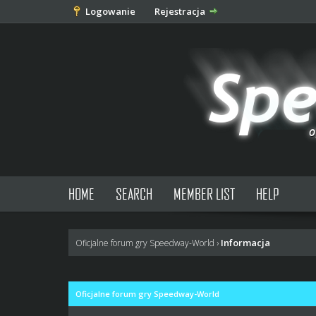
Logowanie
Rejestracja
HOME
SEARCH
MEMBER LIST
HELP
Informacja
Oficjalne forum gry Speedway-World
›
Oficjalne forum gry Speedway-World