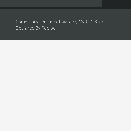
Community Forum Software by
MyBB 1.8.27
Designed By
Rooloo
.