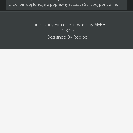
uruchomić tę funkcję w poprawny sposób? Spróbuj ponownie.
Community Forum Software by
MyBB
1.8.27
Designed By
Rooloo
.