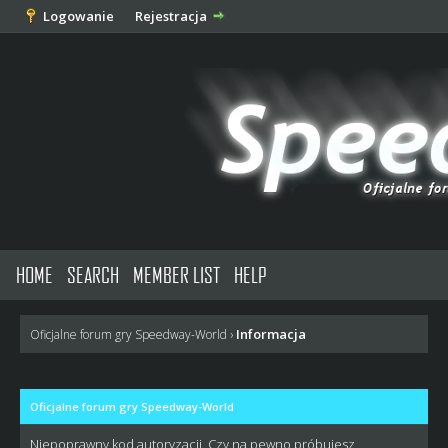
Logowanie
Rejestracja
HOME
SEARCH
MEMBER LIST
HELP
Informacja
Oficjalne forum gry Speedway-World
›
Oficjalne forum gry Speedway-World
Niepoprawny kod autoryzacji. Czy na pewno próbujesz