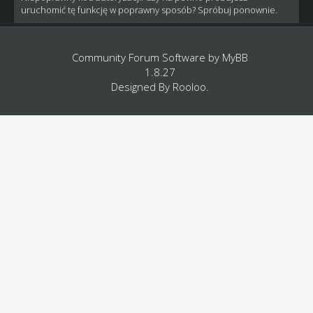
uruchomić tę funkcję w poprawny sposób? Spróbuj ponownie.
Community Forum Software by
MyBB
1.8.27
Designed By
Rooloo
.