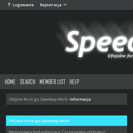
Logowanie
Rejestracja
HOME
SEARCH
MEMBER LIST
HELP
Informacja
Oficjalne forum gry Speedway-World
›
Oficjalne forum gry Speedway-World
Niepoprawny kod autoryzacji. Czy na pewno próbujesz