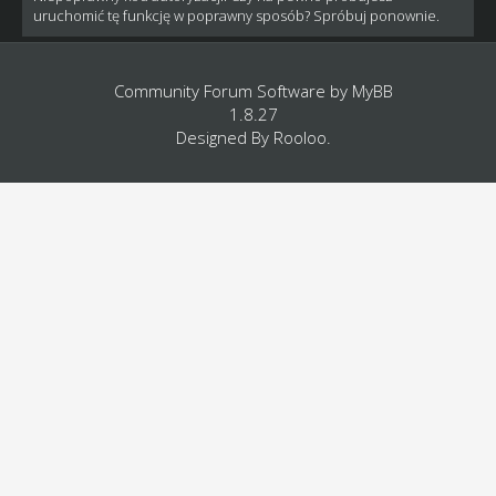
uruchomić tę funkcję w poprawny sposób? Spróbuj ponownie.
Community Forum Software by
MyBB
1.8.27
Designed By
Rooloo
.