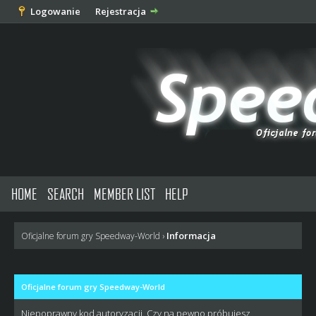
Logowanie
Rejestracja
HOME
SEARCH
MEMBER LIST
HELP
Informacja
Oficjalne forum gry Speedway-World
›
Oficjalne forum gry Speedway-World
Niepoprawny kod autoryzacji. Czy na pewno próbujesz