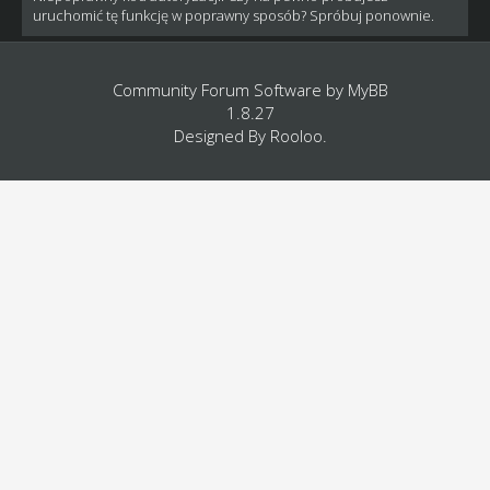
uruchomić tę funkcję w poprawny sposób? Spróbuj ponownie.
Community Forum Software by
MyBB
1.8.27
Designed By
Rooloo
.