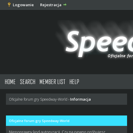
Logowanie
Rejestracja
HOME
SEARCH
MEMBER LIST
HELP
Informacja
Oficjalne forum gry Speedway-World
›
Oficjalne forum gry Speedway-World
Niepoprawny kod autoryzacji. Czy na pewno próbujesz