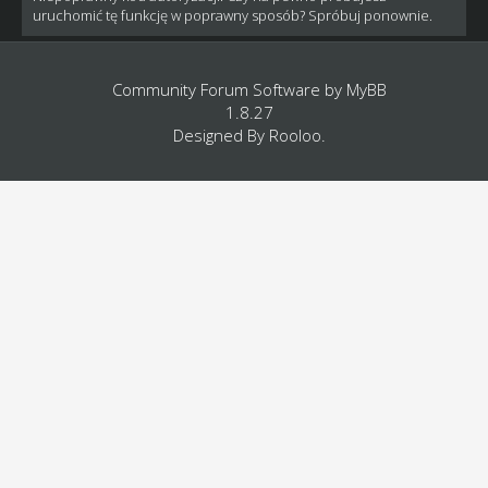
uruchomić tę funkcję w poprawny sposób? Spróbuj ponownie.
Community Forum Software by
MyBB
1.8.27
Designed By
Rooloo
.