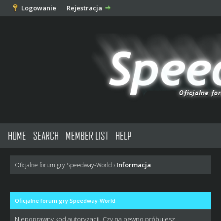
Logowanie
Rejestracja
HOME
SEARCH
MEMBER LIST
HELP
Informacja
Oficjalne forum gry Speedway-World
›
Oficjalne forum gry Speedway-World
Niepoprawny kod autoryzacji. Czy na pewno próbujesz