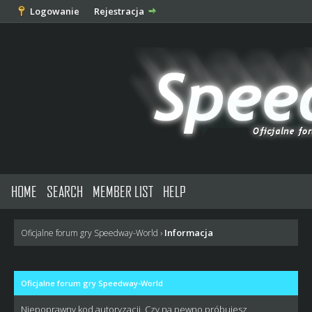
Logowanie
Rejestracja
HOME
SEARCH
MEMBER LIST
HELP
Informacja
Oficjalne forum gry Speedway-World
›
Oficjalne forum gry Speedway-World
Niepoprawny kod autoryzacji. Czy na pewno próbujesz