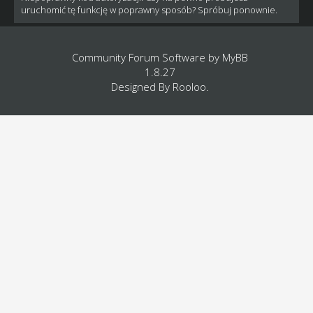
uruchomić tę funkcję w poprawny sposób? Spróbuj ponownie.
Community Forum Software by
MyBB
1.8.27
Designed By
Rooloo
.