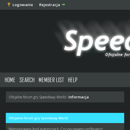
Logowanie
Rejestracja
HOME
SEARCH
MEMBER LIST
HELP
Informacja
Oficjalne forum gry Speedway-World
›
Oficjalne forum gry Speedway-World
Niepoprawny kod autoryzacji. Czy na pewno próbujesz