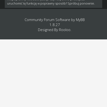
uruchomić tę funkcję w poprawny sposób? Spróbuj ponownie.
Community Forum Software by
MyBB
1.8.27
Designed By
Rooloo
.