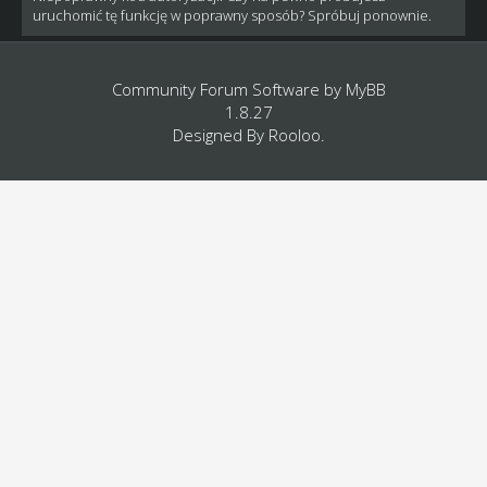
uruchomić tę funkcję w poprawny sposób? Spróbuj ponownie.
Community Forum Software by
MyBB
1.8.27
Designed By
Rooloo
.