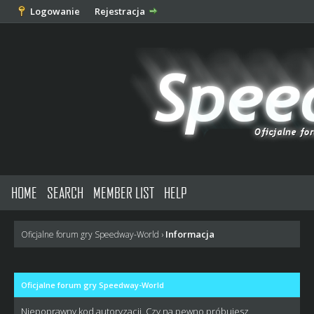
Logowanie
Rejestracja
HOME
SEARCH
MEMBER LIST
HELP
Informacja
Oficjalne forum gry Speedway-World
›
Oficjalne forum gry Speedway-World
Niepoprawny kod autoryzacji. Czy na pewno próbujesz