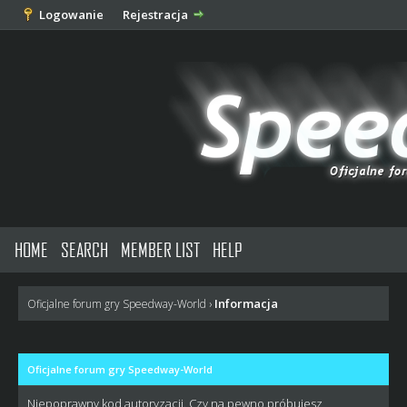
Logowanie
Rejestracja
HOME
SEARCH
MEMBER LIST
HELP
Informacja
Oficjalne forum gry Speedway-World
›
Oficjalne forum gry Speedway-World
Niepoprawny kod autoryzacji. Czy na pewno próbujesz