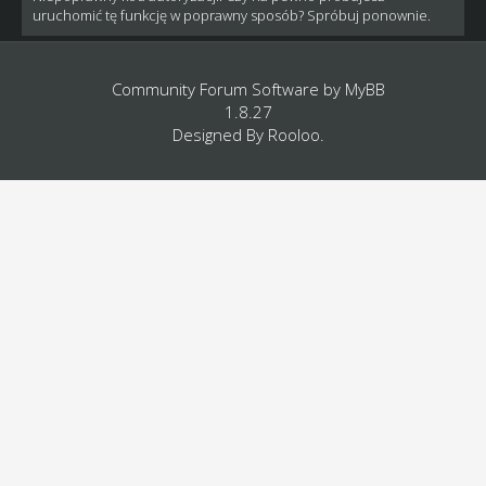
uruchomić tę funkcję w poprawny sposób? Spróbuj ponownie.
Community Forum Software by
MyBB
1.8.27
Designed By
Rooloo
.