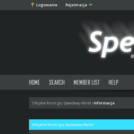
Logowanie
Rejestracja
HOME
SEARCH
MEMBER LIST
HELP
Informacja
Oficjalne forum gry Speedway-World
›
Oficjalne forum gry Speedway-World