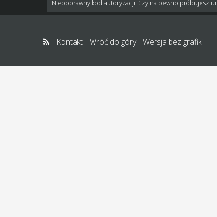
Niepoprawny kod autoryzacji. Czy na pewno próbujesz u
Kontakt
Wróć do góry
Wersja bez grafiki