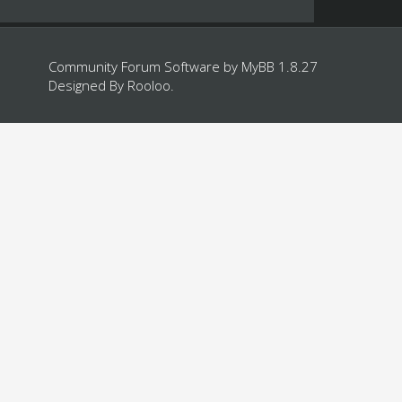
Community Forum Software by
MyBB 1.8.27
Designed By
Rooloo
.