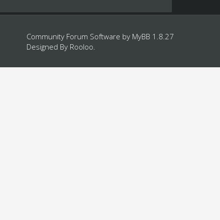
Community Forum Software by
MyBB 1.8.27
Designed By
Rooloo
.