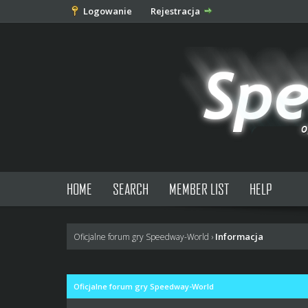
Logowanie
Rejestracja
HOME
SEARCH
MEMBER LIST
HELP
Informacja
Oficjalne forum gry Speedway-World
›
Oficjalne forum gry Speedway-World