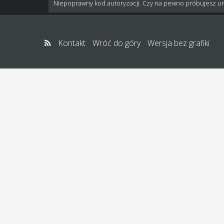
Niepoprawny kod autoryzacji. Czy na pewno próbujesz u
Kontakt
Wróć do góry
Wersja bez grafiki