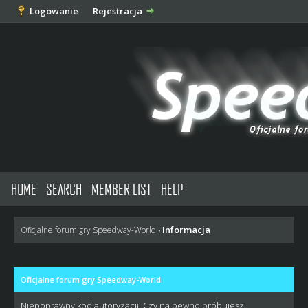
Logowanie
Rejestracja
HOME
SEARCH
MEMBER LIST
HELP
Informacja
Oficjalne forum gry Speedway-World
›
Oficjalne forum gry Speedway-World
Niepoprawny kod autoryzacji. Czy na pewno próbujesz