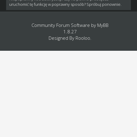
uruchomić tę funkcję w poprawny sposób? Spróbuj ponownie.
Community Forum Software by
MyBB
1.8.27
Designed By
Rooloo
.