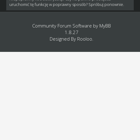
uruchomić tę funkcję w poprawny sposób? Spróbuj ponownie.
Community Forum Software by
MyBB
1.8.27
Designed By
Rooloo
.