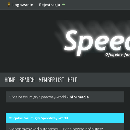
Logowanie
Rejestracja
HOME
SEARCH
MEMBER LIST
HELP
Informacja
Oficjalne forum gry Speedway-World
›
Oficjalne forum gry Speedway-World
Niepoprawny kod autoryzacji. Czy na pewno próbujesz