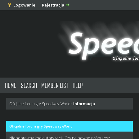
Logowanie
Rejestracja
HOME
SEARCH
MEMBER LIST
HELP
Informacja
Oficjalne forum gry Speedway-World
›
Oficjalne forum gry Speedway-World
Niepoprawny kod autoryzacji. Czy na pewno próbujesz