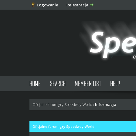
Logowanie
Rejestracja
HOME
SEARCH
MEMBER LIST
HELP
Informacja
Oficjalne forum gry Speedway-World
›
Oficjalne forum gry Speedway-World