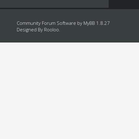
Community Forum Software by
MyBB 1.8.27
Designed By
Rooloo
.