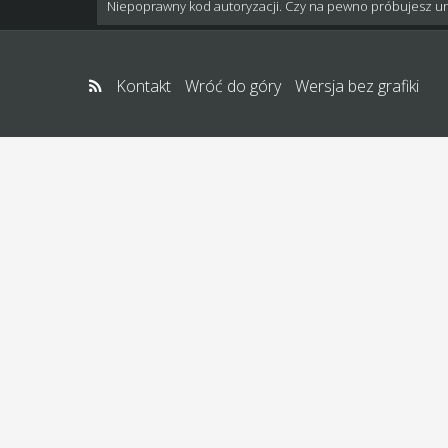
Niepoprawny kod autoryzacji. Czy na pewno próbujesz u
Kontakt
Wróć do góry
Wersja bez grafiki