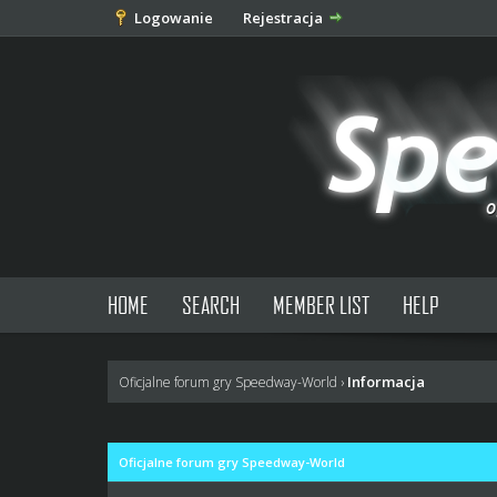
Logowanie
Rejestracja
HOME
SEARCH
MEMBER LIST
HELP
Informacja
Oficjalne forum gry Speedway-World
›
Oficjalne forum gry Speedway-World