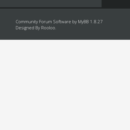
Community Forum Software by
MyBB 1.8.27
Designed By
Rooloo
.