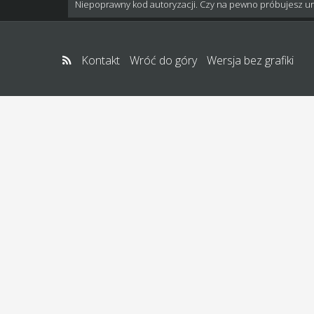
Niepoprawny kod autoryzacji. Czy na pewno próbujesz u
Kontakt
Wróć do góry
Wersja bez grafiki