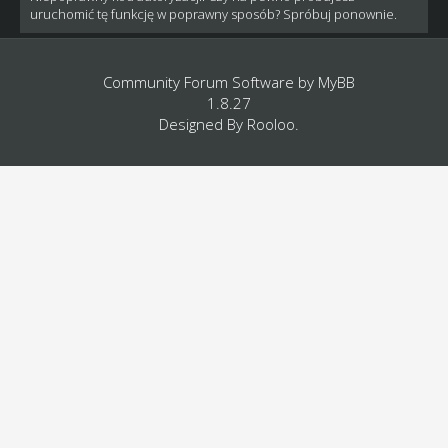
uruchomić tę funkcję w poprawny sposób? Spróbuj ponownie.
Community Forum Software by
MyBB
1.8.27
Designed By
Rooloo
.