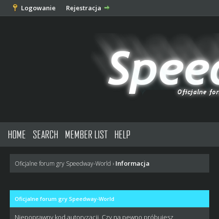
Logowanie
Rejestracja
HOME
SEARCH
MEMBER LIST
HELP
Informacja
Oficjalne forum gry Speedway-World
›
Oficjalne forum gry Speedway-World
Niepoprawny kod autoryzacji. Czy na pewno próbujesz