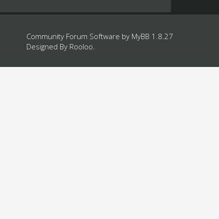
Community Forum Software by
MyBB 1.8.27
Designed By
Rooloo
.