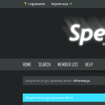
Logowanie
Rejestracja
HOME
SEARCH
MEMBER LIST
HELP
Informacja
Oficjalne forum gry Speedway-World
›
Oficjalne forum gry Speedway-World