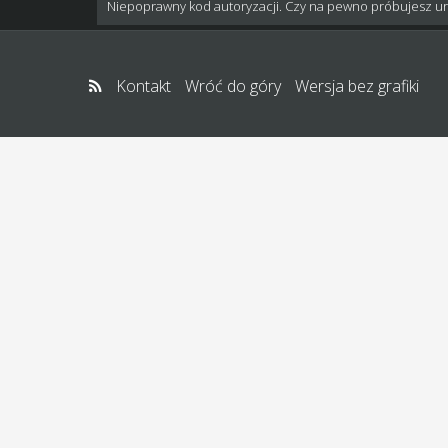
Niepoprawny kod autoryzacji. Czy na pewno próbujesz u
Kontakt
Wróć do góry
Wersja bez grafiki