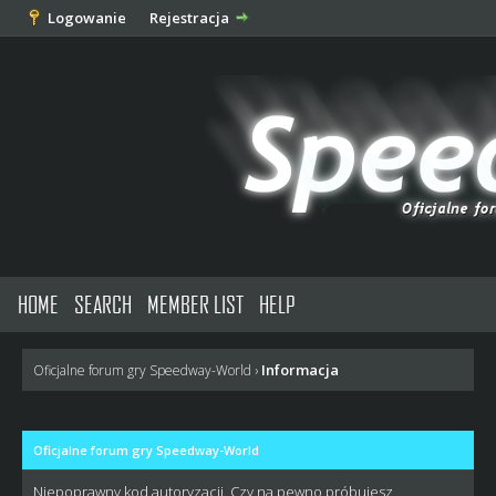
Logowanie
Rejestracja
HOME
SEARCH
MEMBER LIST
HELP
Informacja
Oficjalne forum gry Speedway-World
›
Oficjalne forum gry Speedway-World
Niepoprawny kod autoryzacji. Czy na pewno próbujesz