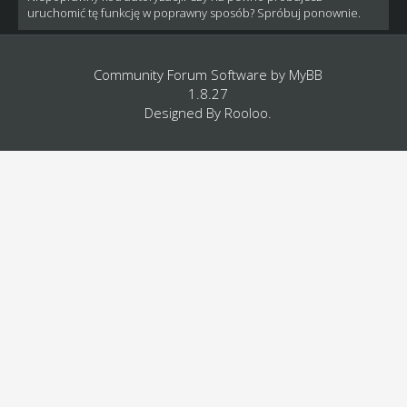
uruchomić tę funkcję w poprawny sposób? Spróbuj ponownie.
Community Forum Software by
MyBB
1.8.27
Designed By
Rooloo
.