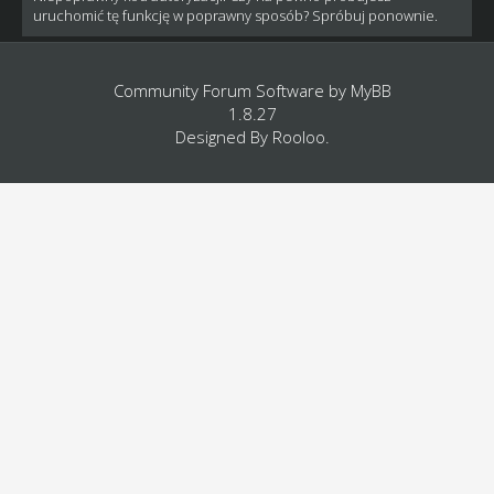
uruchomić tę funkcję w poprawny sposób? Spróbuj ponownie.
Community Forum Software by
MyBB
1.8.27
Designed By
Rooloo
.