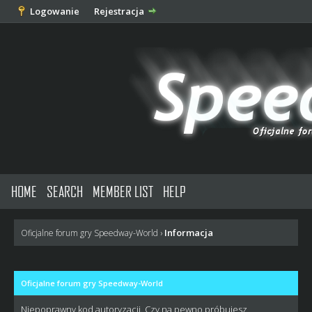
Logowanie
Rejestracja
HOME
SEARCH
MEMBER LIST
HELP
Informacja
Oficjalne forum gry Speedway-World
›
Oficjalne forum gry Speedway-World
Niepoprawny kod autoryzacji. Czy na pewno próbujesz