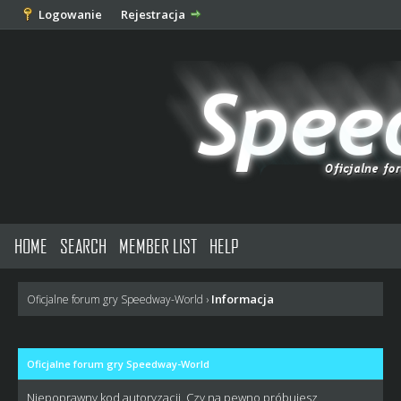
Logowanie
Rejestracja
HOME
SEARCH
MEMBER LIST
HELP
Informacja
Oficjalne forum gry Speedway-World
›
Oficjalne forum gry Speedway-World
Niepoprawny kod autoryzacji. Czy na pewno próbujesz