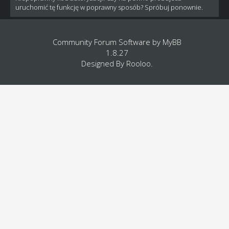
uruchomić tę funkcję w poprawny sposób? Spróbuj ponownie.
Community Forum Software by
MyBB
1.8.27
Designed By
Rooloo
.