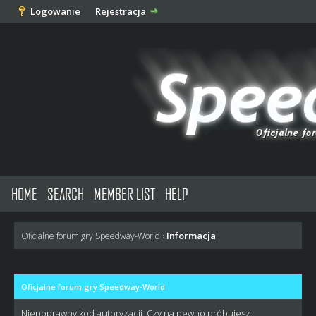
Logowanie
Rejestracja
HOME
SEARCH
MEMBER LIST
HELP
Informacja
Oficjalne forum gry Speedway-World
›
Oficjalne forum gry Speedway-World
Niepoprawny kod autoryzacji. Czy na pewno próbujesz