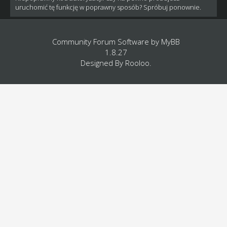
uruchomić tę funkcję w poprawny sposób? Spróbuj ponownie.
Community Forum Software by
MyBB
1.8.27
Designed By
Rooloo
.