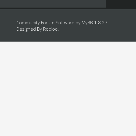
Community Forum Software by
MyBB 1.8.27
Designed By
Rooloo
.