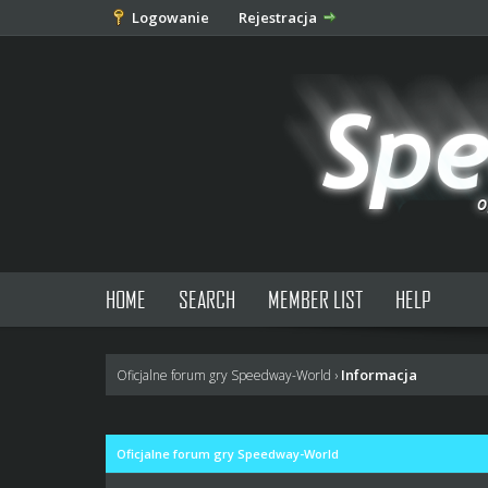
Logowanie
Rejestracja
HOME
SEARCH
MEMBER LIST
HELP
Informacja
Oficjalne forum gry Speedway-World
›
Oficjalne forum gry Speedway-World