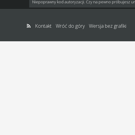
Niepoprawny kod autoryzacji. Czy na pewno próbujesz u
Kontakt
Wróć do góry
Wersja bez grafiki