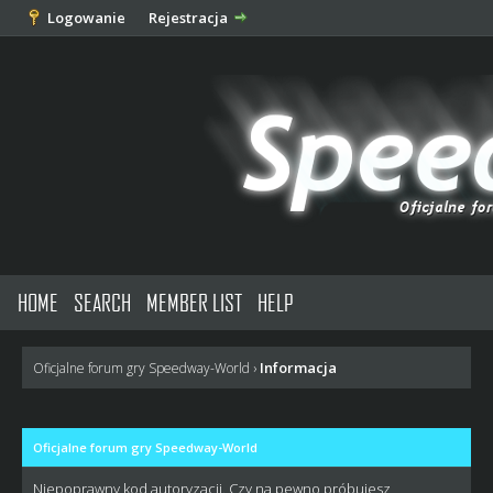
Logowanie
Rejestracja
HOME
SEARCH
MEMBER LIST
HELP
Informacja
Oficjalne forum gry Speedway-World
›
Oficjalne forum gry Speedway-World
Niepoprawny kod autoryzacji. Czy na pewno próbujesz