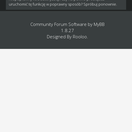
uruchomić tę funkcję w poprawny sposób? Spróbuj ponownie.
Community Forum Software by
MyBB
1.8.27
Designed By
Rooloo
.