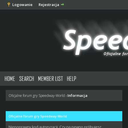
Logowanie
Rejestracja
HOME
SEARCH
MEMBER LIST
HELP
Informacja
Oficjalne forum gry Speedway-World
›
Oficjalne forum gry Speedway-World
Niepoprawny kod autoryzacji. Czy na pewno próbujesz