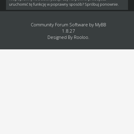
uruchomić tę funkcję w poprawny sposób? Spróbuj ponownie.
Community Forum Software by
MyBB
1.8.27
Designed By
Rooloo
.