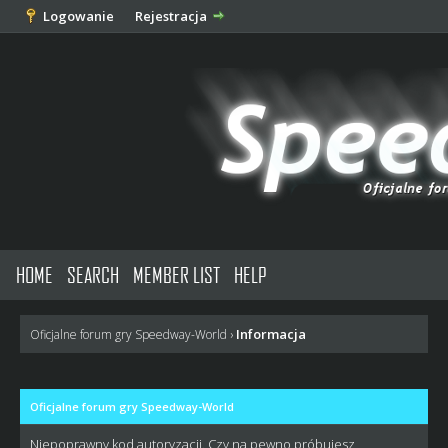
Logowanie
Rejestracja
HOME
SEARCH
MEMBER LIST
HELP
Informacja
Oficjalne forum gry Speedway-World
›
Oficjalne forum gry Speedway-World
Niepoprawny kod autoryzacji. Czy na pewno próbujesz