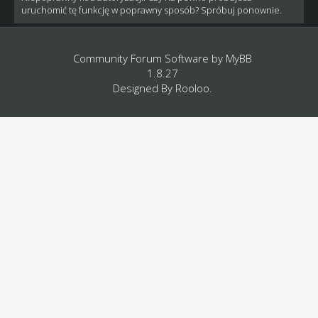
uruchomić tę funkcję w poprawny sposób? Spróbuj ponownie.
Community Forum Software by
MyBB
1.8.27
Designed By
Rooloo
.