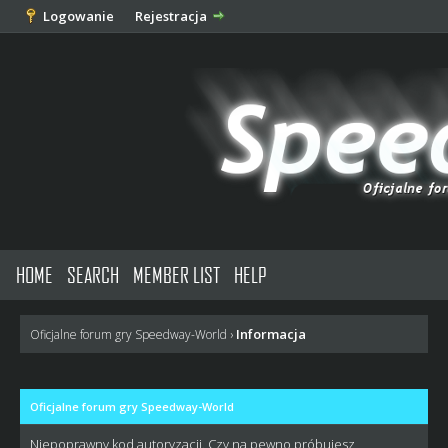
Logowanie
Rejestracja
HOME
SEARCH
MEMBER LIST
HELP
Informacja
Oficjalne forum gry Speedway-World
›
Oficjalne forum gry Speedway-World
Niepoprawny kod autoryzacji. Czy na pewno próbujesz