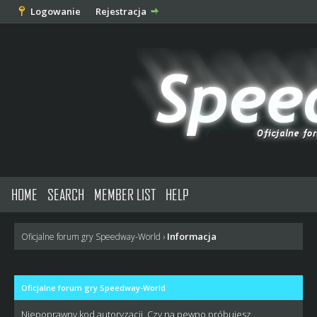
Logowanie
Rejestracja
HOME
SEARCH
MEMBER LIST
HELP
Informacja
Oficjalne forum gry Speedway-World
›
Oficjalne forum gry Speedway-World
Niepoprawny kod autoryzacji. Czy na pewno próbujesz