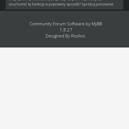
uruchomić tę funkcję w poprawny sposób? Spróbuj ponownie.
Community Forum Software by
MyBB
1.8.27
Designed By
Rooloo
.