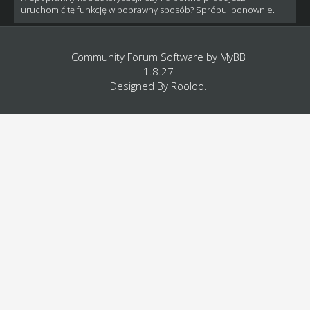
uruchomić tę funkcję w poprawny sposób? Spróbuj ponownie.
Community Forum Software by
MyBB
1.8.27
Designed By
Rooloo
.