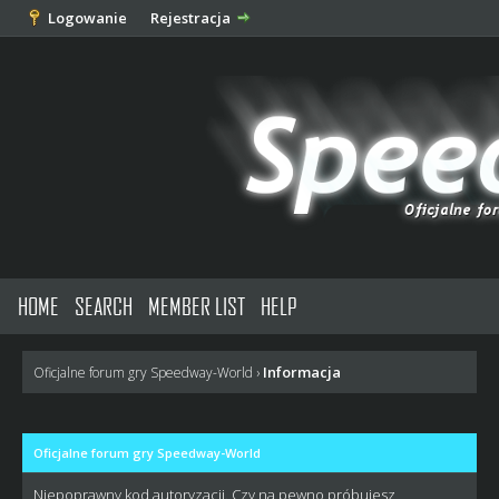
Logowanie
Rejestracja
HOME
SEARCH
MEMBER LIST
HELP
Informacja
Oficjalne forum gry Speedway-World
›
Oficjalne forum gry Speedway-World
Niepoprawny kod autoryzacji. Czy na pewno próbujesz