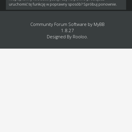
uruchomić tę funkcję w poprawny sposób? Spróbuj ponownie.
Community Forum Software by
MyBB
1.8.27
Designed By
Rooloo
.