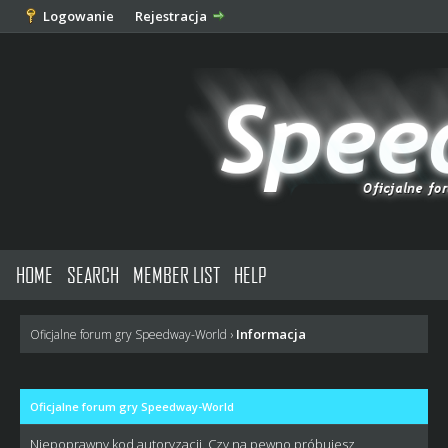
Logowanie
Rejestracja
HOME
SEARCH
MEMBER LIST
HELP
Informacja
Oficjalne forum gry Speedway-World
›
Oficjalne forum gry Speedway-World
Niepoprawny kod autoryzacji. Czy na pewno próbujesz