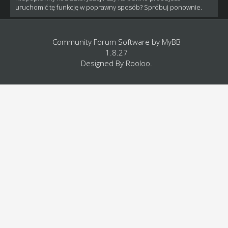
uruchomić tę funkcję w poprawny sposób? Spróbuj ponownie.
Community Forum Software by
MyBB
1.8.27
Designed By
Rooloo
.