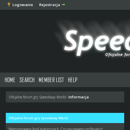
Logowanie
Rejestracja
HOME
SEARCH
MEMBER LIST
HELP
Informacja
Oficjalne forum gry Speedway-World
›
Oficjalne forum gry Speedway-World
Niepoprawny kod autoryzacji. Czy na pewno próbujesz