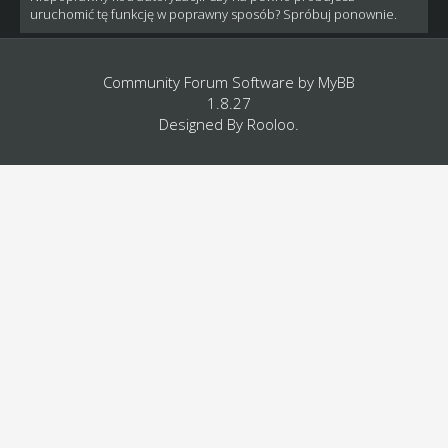
uruchomić tę funkcję w poprawny sposób? Spróbuj ponownie.
Community Forum Software by
MyBB
1.8.27
Designed By
Rooloo
.