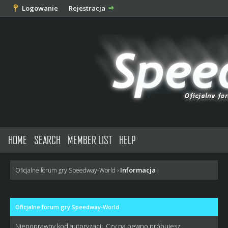
Logowanie
Rejestracja
HOME
SEARCH
MEMBER LIST
HELP
Informacja
Oficjalne forum gry Speedway-World
›
Oficjalne forum gry Speedway-World
Niepoprawny kod autoryzacji. Czy na pewno próbujesz