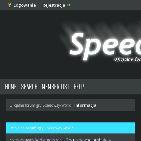
Logowanie
Rejestracja
HOME
SEARCH
MEMBER LIST
HELP
Informacja
Oficjalne forum gry Speedway-World
›
Oficjalne forum gry Speedway-World
Niepoprawny kod autoryzacji. Czy na pewno próbujesz