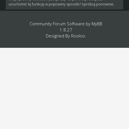
uruchomić tę funkcję w poprawny sposób? Spróbuj ponownie.
Community Forum Software by
MyBB
1.8.27
Designed By
Rooloo
.