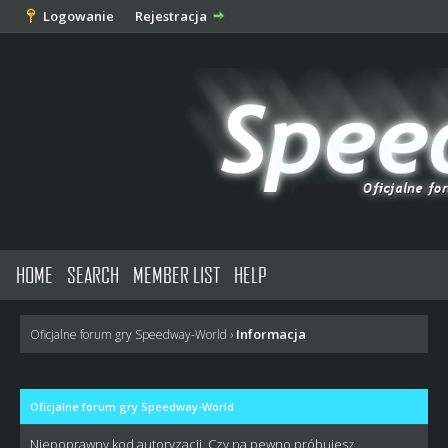
Logowanie
Rejestracja
HOME
SEARCH
MEMBER LIST
HELP
Informacja
Oficjalne forum gry Speedway-World
›
Oficjalne forum gry Speedway-World
Niepoprawny kod autoryzacji. Czy na pewno próbujesz