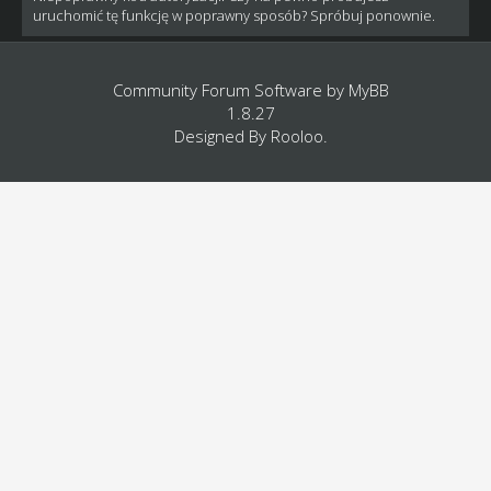
uruchomić tę funkcję w poprawny sposób? Spróbuj ponownie.
Community Forum Software by
MyBB
1.8.27
Designed By
Rooloo
.