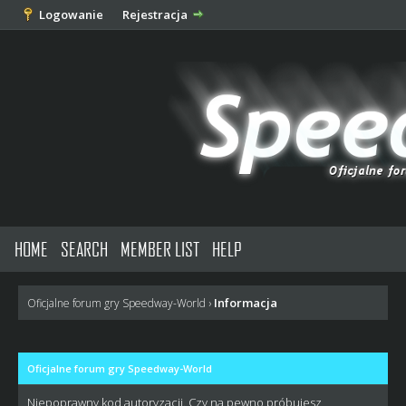
Logowanie
Rejestracja
HOME
SEARCH
MEMBER LIST
HELP
Informacja
Oficjalne forum gry Speedway-World
›
Oficjalne forum gry Speedway-World
Niepoprawny kod autoryzacji. Czy na pewno próbujesz