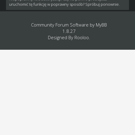
uruchomić tę funkcję w poprawny sposób? Spróbuj ponownie.
Community Forum Software by
MyBB
1.8.27
Designed By
Rooloo
.