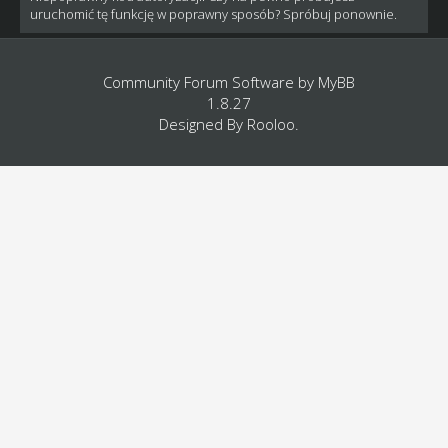
uruchomić tę funkcję w poprawny sposób? Spróbuj ponownie.
Community Forum Software by
MyBB
1.8.27
Designed By
Rooloo
.