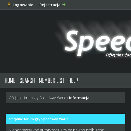
Logowanie
Rejestracja
HOME
SEARCH
MEMBER LIST
HELP
Informacja
Oficjalne forum gry Speedway-World
›
Oficjalne forum gry Speedway-World
Niepoprawny kod autoryzacji. Czy na pewno próbujesz