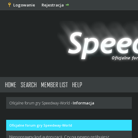
Logowanie
Rejestracja
HOME
SEARCH
MEMBER LIST
HELP
Informacja
Oficjalne forum gry Speedway-World
›
Oficjalne forum gry Speedway-World
Niepoprawny kod autoryzacji. Czy na pewno próbujesz