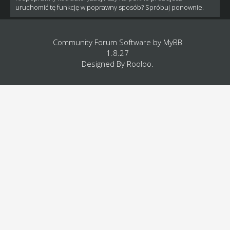
uruchomić tę funkcję w poprawny sposób? Spróbuj ponownie.
Community Forum Software by
MyBB
1.8.27
Designed By
Rooloo
.