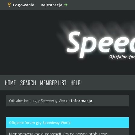
Logowanie
Rejestracja
HOME
SEARCH
MEMBER LIST
HELP
Informacja
Oficjalne forum gry Speedway-World
›
Oficjalne forum gry Speedway-World
Niepoprawny kod autoryzacji. Czy na pewno próbujesz