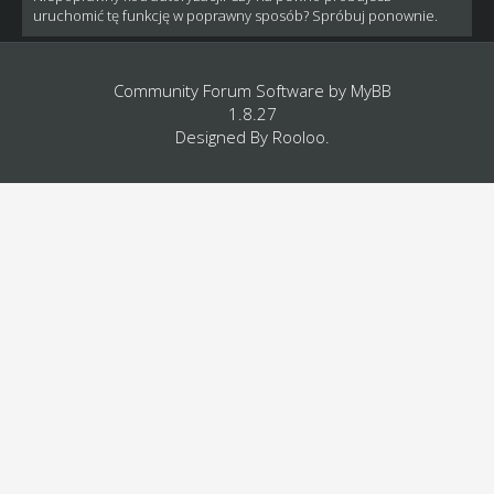
uruchomić tę funkcję w poprawny sposób? Spróbuj ponownie.
Community Forum Software by
MyBB
1.8.27
Designed By
Rooloo
.