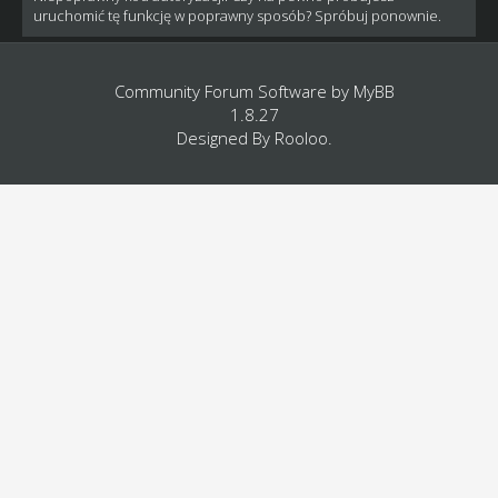
uruchomić tę funkcję w poprawny sposób? Spróbuj ponownie.
Community Forum Software by
MyBB
1.8.27
Designed By
Rooloo
.