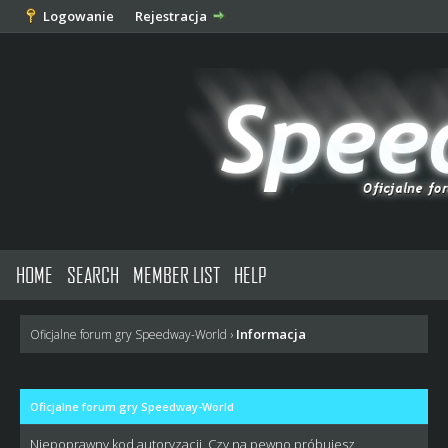
Logowanie
Rejestracja
HOME
SEARCH
MEMBER LIST
HELP
Informacja
Oficjalne forum gry Speedway-World
›
Oficjalne forum gry Speedway-World
Niepoprawny kod autoryzacji. Czy na pewno próbujesz