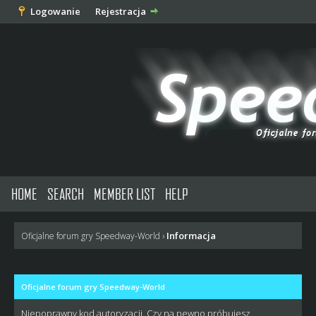
Logowanie
Rejestracja
HOME
SEARCH
MEMBER LIST
HELP
Informacja
Oficjalne forum gry Speedway-World
›
Oficjalne forum gry Speedway-World
Niepoprawny kod autoryzacji. Czy na pewno próbujesz