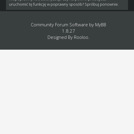
uruchomić tę funkcję w poprawny sposób? Spróbuj ponownie.
Community Forum Software by
MyBB
1.8.27
Designed By
Rooloo
.