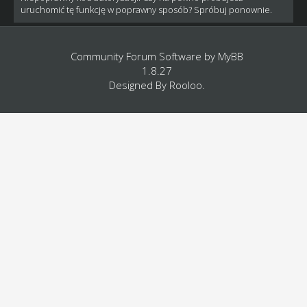
uruchomić tę funkcję w poprawny sposób? Spróbuj ponownie.
Community Forum Software by
MyBB
1.8.27
Designed By
Rooloo
.