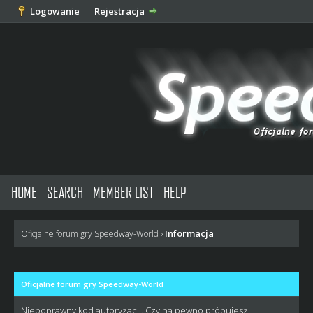
Logowanie
Rejestracja
HOME
SEARCH
MEMBER LIST
HELP
Informacja
Oficjalne forum gry Speedway-World
›
Oficjalne forum gry Speedway-World
Niepoprawny kod autoryzacji. Czy na pewno próbujesz