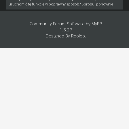
uruchomić tę funkcję w poprawny sposób? Spróbuj ponownie.
Community Forum Software by
MyBB
1.8.27
Designed By
Rooloo
.