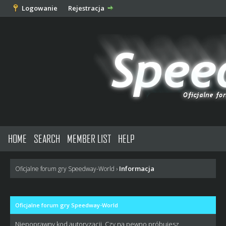
Logowanie
Rejestracja
HOME
SEARCH
MEMBER LIST
HELP
Informacja
Oficjalne forum gry Speedway-World
›
Oficjalne forum gry Speedway-World
Niepoprawny kod autoryzacji. Czy na pewno próbujesz