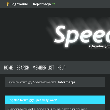
Logowanie
Rejestracja
HOME
SEARCH
MEMBER LIST
HELP
Informacja
Oficjalne forum gry Speedway-World
›
Oficjalne forum gry Speedway-World
Niepoprawny kod autoryzacji. Czy na pewno próbujesz