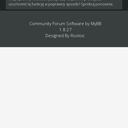
uruchomić tę funkcję w poprawny sposób? Spróbuj ponownie.
Community Forum Software by
MyBB
1.8.27
Designed By
Rooloo
.