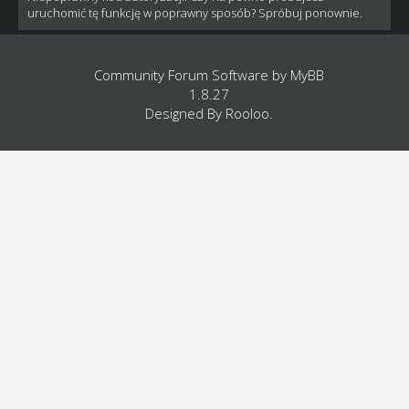
uruchomić tę funkcję w poprawny sposób? Spróbuj ponownie.
Community Forum Software by
MyBB
1.8.27
Designed By
Rooloo
.