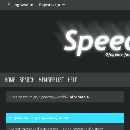
Logowanie
Rejestracja
HOME
SEARCH
MEMBER LIST
HELP
Informacja
Oficjalne forum gry Speedway-World
›
Oficjalne forum gry Speedway-World
Niepoprawny kod autoryzacji. Czy na pewno próbujesz