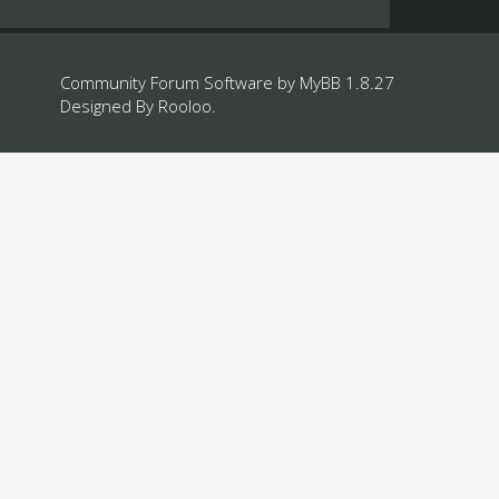
Community Forum Software by
MyBB 1.8.27
Designed By
Rooloo
.