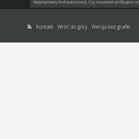
Niepoprawny kod autoryzacji. Czy na pewno próbujesz u
Kontakt
Wróć do góry
Wersja bez grafiki