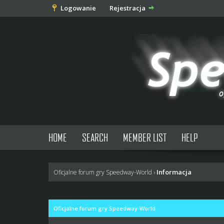
Logowanie
Rejestracja
HOME
SEARCH
MEMBER LIST
HELP
Informacja
Oficjalne forum gry Speedway-World
›
Oficjalne forum gry Speedway-World