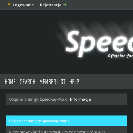
Logowanie
Rejestracja
HOME
SEARCH
MEMBER LIST
HELP
Informacja
Oficjalne forum gry Speedway-World
›
Oficjalne forum gry Speedway-World
Niepoprawny kod autoryzacji. Czy na pewno próbujesz