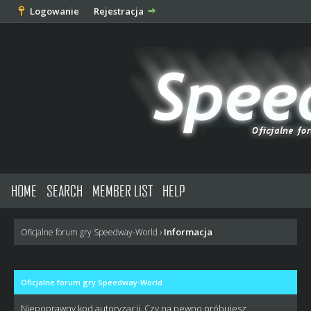
Logowanie
Rejestracja
HOME
SEARCH
MEMBER LIST
HELP
Informacja
Oficjalne forum gry Speedway-World
›
Oficjalne forum gry Speedway-World
Niepoprawny kod autoryzacji. Czy na pewno próbujesz