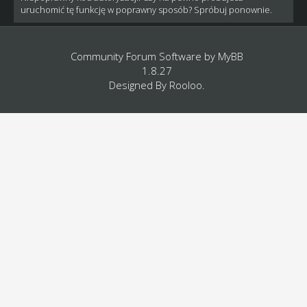
uruchomić tę funkcję w poprawny sposób? Spróbuj ponownie.
Community Forum Software by
MyBB
1.8.27
Designed By
Rooloo
.